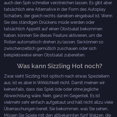
auch den Spin schneller verstreichen lassen. Es gibt aber
tatsächlich eine Alternative in der Form des Autoplay
Schalters, der gleich rechts daneben eingebaut ist. Wenn
Sie des ständigen Drückens müde werden oder
tatsächlich Appetit auf einen Obstsalat bekommen
haben, können Sie dieses Feature aktivieren, um die
Rollen automatisch drehen zu lassen. Sie können so
zwischenzeitlich gemütlich zuschauen oder sich
beispielsweise einen Obstsalat zubereiten.
Was kann Sizzling Hot noch?
Zwar sieht Sizzling Hot optisch nach etwas Speziellem
aus, ist es aber in Wirklichkeit nicht. Damit meinen wir
keinesfalls, dass das Spiel öde oder ohne jegliche
Abwechslung wäre. Nein, ganz im Gegenteil. Es ist
vielmehr sehr einfach aufgebaut und hält nicht allzu viele
Überraschungen bereit. Sie bekommen, was Sie sehen.
Mögen Sie Spiele mit den altbekannten fünf Walzen, die