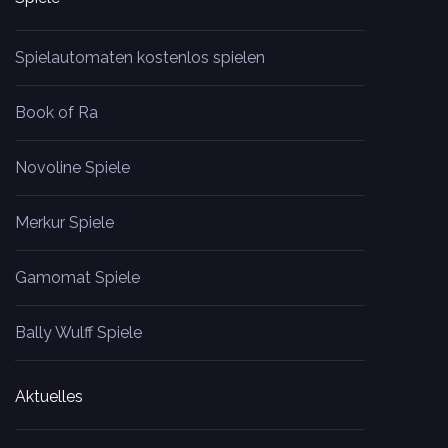
Spielautomaten kostenlos spielen
Book of Ra
Novoline Spiele
Merkur Spiele
Gamomat Spiele
Bally Wulff Spiele
Aktuelles