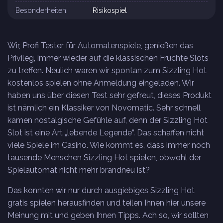
Besonderheiten:
Risikospiel
Wir, Profi Tester für Automatenspiele, genießen das
Privileg, immer wieder auf die klassischen Früchte Slots
zu treffen. Neulich waren wir spontan zum Sizzling Hot
kostenlos spielen ohne Anmeldung eingeladen. Wir
haben uns über diesen Test sehr gefreut, dieses Produkt
ist nämlich ein Klassiker von Novomatic. Sehr schnell
kamen nostalgische Gefühle auf, denn der Sizzling Hot
Slot ist eine Art „lebende Legende“. Das schaffen nicht
viele Spiele im Casino. Wie kommt es, dass immer noch
tausende Menschen Sizzling Hot spielen, obwohl der
Spielautomat nicht mehr brandneu ist?
Das konnten wir nur durch ausgiebiges Sizzling Hot
gratis spielen herausfinden und teilen Ihnen hier unsere
Meinung mit und geben Ihnen Tipps. Ach so, wir sollten