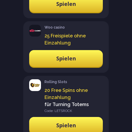
Spielen
Woo casino
25 Freispiele ohne
Einzahlung
Spielen
Rolling Slots
20 Free Spins ohne
Einzahlung
für Turning Totems
Code: LETSROCK
Spielen