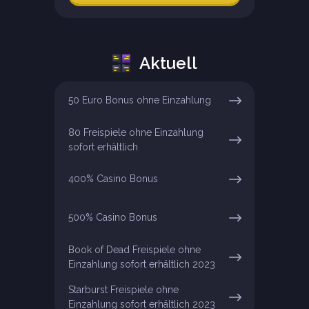
Aktuell
50 Euro Bonus ohne Einzahlung
80 Freispiele ohne Einzahlung
sofort erhältlich
400% Casino Bonus
500% Casino Bonus
Book of Dead Freispiele ohne
Einzahlung sofort erhältlich 2023
Starburst Freispiele ohne
Einzahlung sofort erhältlich 2023