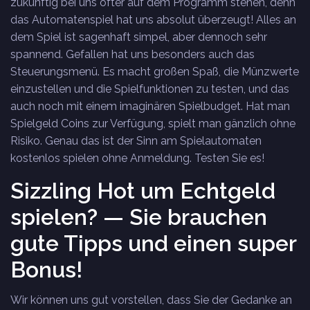
zukünftig bei uns öfter auf dem Programm stehen, denn
das Automatenspiel hat uns absolut überzeugt! Alles an
dem Spiel ist sagenhaft simpel, aber dennoch sehr
spannend. Gefallen hat uns besonders auch das
Steuerungsmenü. Es macht großen Spaß, die Münzwerte
einzustellen und die Spielfunktionen zu testen, und das
auch noch mit einem imaginären Spielbudget. Hat man
Spielgeld Coins zur Verfügung, spielt man gänzlich ohne
Risiko. Genau das ist der Sinn am Spielautomaten
kostenlos spielen ohne Anmeldung. Testen Sie es!
Sizzling Hot um Echtgeld
spielen? — Sie brauchen
gute Tipps und einen super
Bonus!
Wir können uns gut vorstellen, dass Sie der Gedanke an