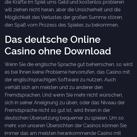
die Kräfte im Spiel ums Geld und kostenlos probieren
will ziehen nicht heran, aber die Unsicherheit und die
Möglichkeit des Verlustes der großen Summe stören,
den Spaß vom Prozess des Spieles zu bekommen.
Das deutsche Online
Casino ohne Download
Wenn Sie die englische Sprache gut beherrschen, so wird
es bei Ihnen keine Probleme hervorrufen, das Casino mit
der englischsprachigen Software zu nutzen. Auch
verhält sich am meisten und zu anderer den
Fremdsprachen. Und wenn Sie mehr nicht wünschen,
sich in seiner Aneignung zu üben, oder das Niveau der
Fremdsprache nicht so gut ist, wird Ihnen in der
deutschen Übersetzung bequemer zu spielen. Um so
mehr, von unseren Übersichten der Casinos können Sie
immer das am meisten herankommende Casino mit