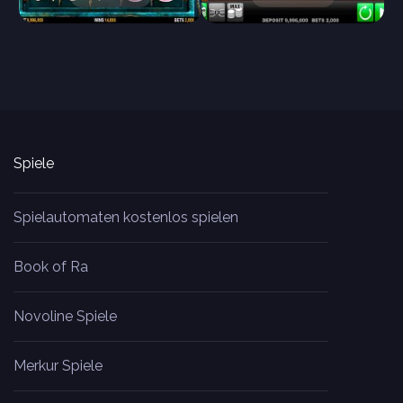
Spiele
Spielautomaten kostenlos spielen
Book of Ra
Novoline Spiele
Merkur Spiele