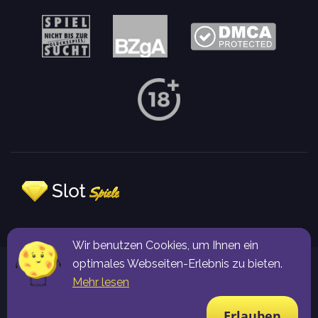
Wir benutzen Cookies, um Ihnen ein
optimales Webseiten-Erlebnis zu bieten.
© 2026 Slot-Spiele.net
Mehr lesen
Erlauben