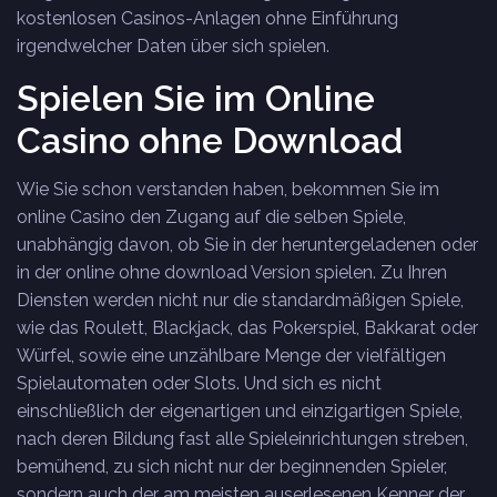
kostenlosen Casinos-Anlagen ohne Einführung
irgendwelcher Daten über sich spielen.
Spielen Sie im Online
Casino ohne Download
Wie Sie schon verstanden haben, bekommen Sie im
online Casino den Zugang auf die selben Spiele,
unabhängig davon, ob Sie in der heruntergeladenen oder
in der online ohne download Version spielen. Zu Ihren
Diensten werden nicht nur die standardmäßigen Spiele,
wie das Roulett, Blackjack, das Pokerspiel, Bakkarat oder
Würfel, sowie eine unzählbare Menge der vielfältigen
Spielautomaten oder Slots. Und sich es nicht
einschließlich der eigenartigen und einzigartigen Spiele,
nach deren Bildung fast alle Spieleinrichtungen streben,
bemühend, zu sich nicht nur der beginnenden Spieler,
sondern auch der am meisten auserlesenen Kenner der