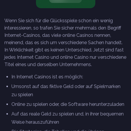
Wenn Sie sich für die Glücksspiele schon ein wenig
interessieren, so trafen Sie sicher mehrmals den Begriff
Internet-Casinos, das viele online Casinos nennen,
meinend, das es sich um verschiedene Sachen handelt.
In Wirklichkeit gibt es keinen Unterschied. Jetzt sind fast
jedes Internet Casino und online Casino nur verschiedene
Titel eines und derselben Unternehmens.
In Internet Casinos ist es möglich:
Umsonst auf das fiktive Geld oder auf Spielmarken
zu spielen
Online zu spielen oder, die Software herunterzuladen
Auf das reale Geld zu spielen und, in ihrer bequemen
Weise herauszuführen