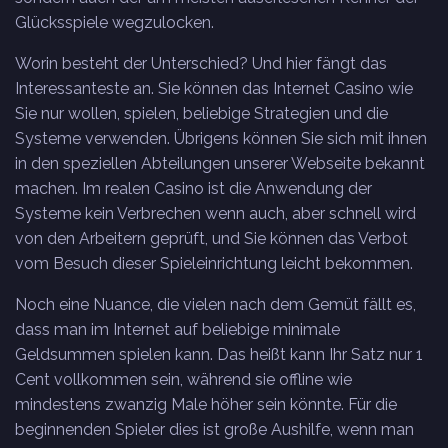
Glücksspiele wegzulocken.
Worin besteht der Unterschied? Und hier fängt das
Interessanteste an. Sie können das Internet Casino wie
Sie nur wollen, spielen, beliebige Strategien und die
Systeme verwenden. Übrigens können Sie sich mit ihnen
in den speziellen Abteilungen unserer Webseite bekannt
machen. Im realen Casino ist die Anwendung der
Systeme kein Verbrechen wenn auch, aber schnell wird
von den Arbeitern geprüft, und Sie können das Verbot
vom Besuch dieser Spieleinrichtung leicht bekommen.
Noch eine Nuance, die vielen nach dem Gemüt fällt es,
dass man im Internet auf beliebige minimale
Geldsummen spielen kann. Das heißt kann Ihr Satz nur 1
Cent vollkommen sein, während sie offline wie
mindestens zwanzig Male höher sein könnte. Für die
beginnenden Spieler dies ist große Aushilfe, wenn man