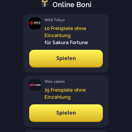
Online Boni
Wild Tokyo
10 Freispiele ohne
Einzahlung
für Sakura Fortune
Spielen
Woo casino
25 Freispiele ohne
Einzahlung
Spielen