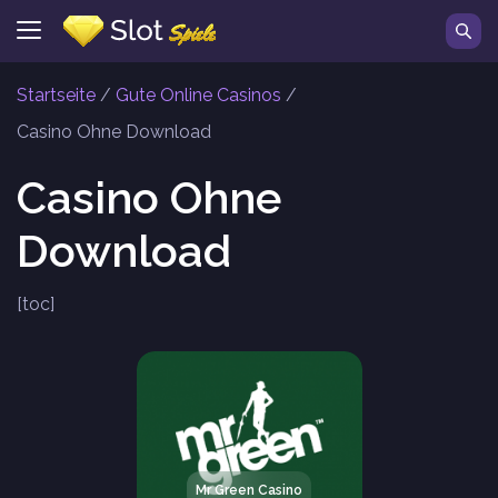
Startseite
/
Gute Online Casinos
/
Casino Ohne Download
Casino Ohne
Download
[toc]
Mr Green Casino