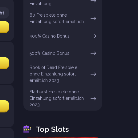
Einzahlung
ht
80 Freispiele ohne
Einzahlung sofort erhältlich
400% Casino Bonus
500% Casino Bonus
Book of Dead Freispiele
ohne Einzahlung sofort
erhältlich 2023
Starburst Freispiele ohne
Einzahlung sofort erhältlich
2023
Top Slots