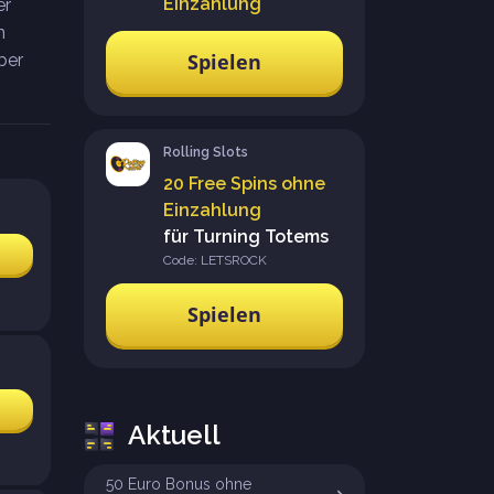
Einzahlung
er
n
Spielen
ber
Rolling Slots
20 Free Spins ohne
Einzahlung
für Turning Totems
Code: LETSROCK
Spielen
Aktuell
50 Euro Bonus ohne