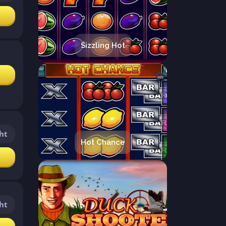
Sizzling Hot
Jetzt spielen
ht
Hot Chance
Jetzt spielen
ht