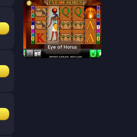
Jetzt spielen
Eye of Horus
Jetzt spielen