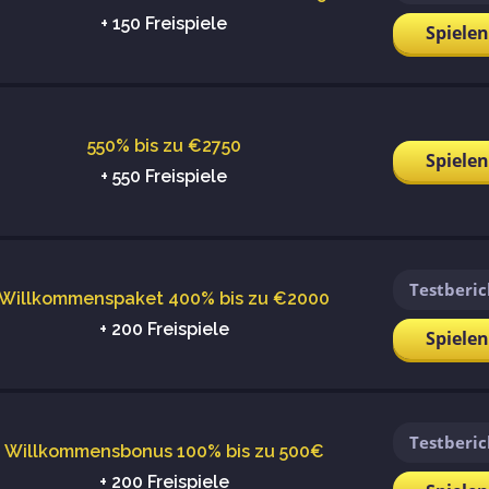
+ 150 Freispiele
Spielen
550% bis zu €2750
Spielen
+ 550 Freispiele
Testberic
Willkommenspaket 400% bis zu €2000
+ 200 Freispiele
Spielen
Testberic
Willkommensbonus 100% bis zu 500€
+ 200 Freispiele