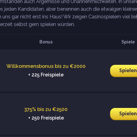
Umständen auch Ärgernisse und Unannehmlichkeiten. In unser
s jeden Kandidaten, aber benennen auch die etwaigen kleine
gar nicht erst ins Haus! Wir zeigen Casinospielern viel lie
derzeit selbst gern spielen würden.
Bonus
Spiele
Willkommensbonus bis zu €2000
Spielen
+ 225 Freispiele
375% bis zu €2500
Spielen
+ 250 Freispiele