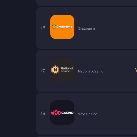
16
Gratorama
17
National Casino
18
Woo Casino