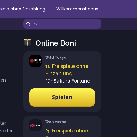
spiele ohne Einzahlung
Willkommensbonus
Online Boni
Wild Tokyo
10 Freispiele ohne
Einzahlung
en.
für Sakura Fortune
Spielen
Woo casino
er,
voller
25 Freispiele ohne