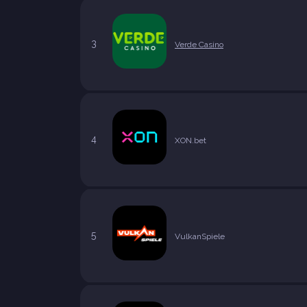
3
Verde Casino
4
XON.bet
5
VulkanSpiele