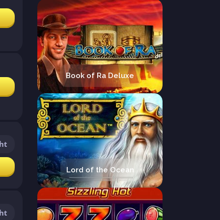
Book of Ra Deluxe
Jetzt spielen
ht
Lord of the Ocean
ht
Jetzt spielen