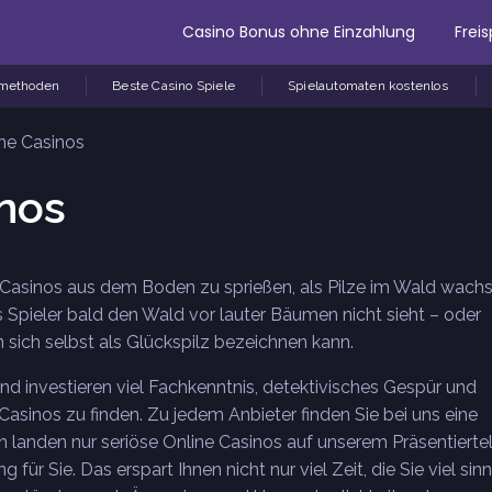
Casino Bonus ohne Einzahlung
Frei
methoden
Beste Casino Spiele
Spielautomaten kostenlos
ne Casinos
nos
Casinos aus dem Boden zu sprießen, als Pilze im Wald wachs
s Spieler bald den Wald vor lauter Bäumen nicht sieht – oder
 sich selbst als Glückspilz bezeichnen kann.
nd investieren viel Fachkenntnis, detektivisches Gespür und
sinos zu finden. Zu jedem Anbieter finden Sie bei uns eine
 landen nur seriöse Online Casinos auf unserem Präsentiertell
ür Sie. Das erspart Ihnen nicht nur viel Zeit, die Sie viel sinn