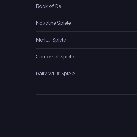
Book of Ra
Novoline Spiele
Merkur Spiele
Gamomat Spiele
Bally Wulff Spiele