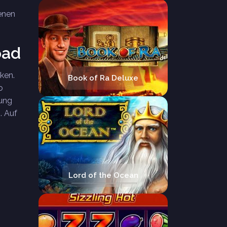
enen
oad
ken.
Book of Ra Deluxe
o
lung
. Auf
Jetzt spielen
Lord of the Ocean
Jetzt spielen