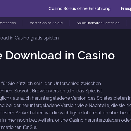
Casino Bonus ohne Einzahlung
Frei
methoden
Beste Casino Spiele
Spielautomaten kostenlos
ad in Casino gratis spielen
e Download in Casino
 für Sie nützlich sein, den Unterschied zwischen
ennen. Sowohl Browserversion (d.h. das Spiel ist
ich), als auch heruntergeladene Version des Spieles bieten i
d bei der heruntergeladene Version viele Nachteile, die sie ni
 diesem Artikel haben wir die wichtigste Information über beid
e immer noch bezweifeln, online Casino herunterzuladen oder
rmationen für Sie.