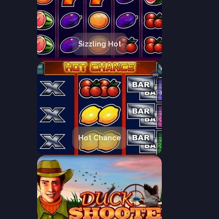
Sizzling Hot
Jetzt spielen
Hot Chance
Jetzt spielen