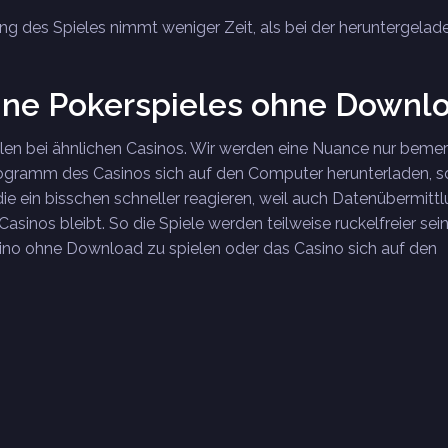
g des Spieles nimmt weniger Zeit, als bei der heruntergelad
line Pokerspieles ohne Downl
ilen bei ähnlichen Casinos. Wir werden eine Nuance nur bemer
rogramm des Casinos sich auf den Computer herunterladen, s
e ein bisschen schneller reagieren, weil auch Datenübermitt
inos bleibt. So die Spiele werden teilweise ruckelfreier sein
asino ohne Download zu spielen oder das Casino sich auf den