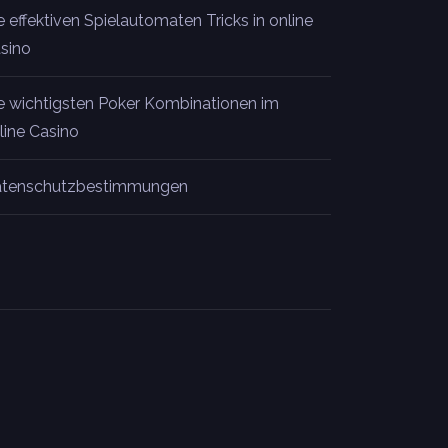
e effektiven Spielautomaten Tricks in online
sino
e wichtigsten Poker Kombinationen im
line Casino
tenschutzbestimmungen