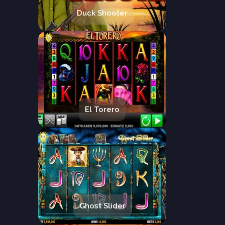
Duck Shooter
Jetzt spielen
El Torero
Jetzt spielen
Ghost Slider