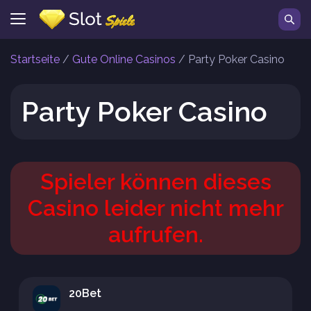
Startseite
/
Gute Online Casinos
/
Party Poker Casino
Party Poker Casino
Spieler können dieses
Casino leider nicht mehr
aufrufen.
20Bet