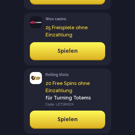
Woo casino
25 Freispiele ohne
Einzahlung
Spielen
Rolling Slots
20 Free Spins ohne
Einzahlung
für Turning Totems
Code: LETSROCK
Spielen