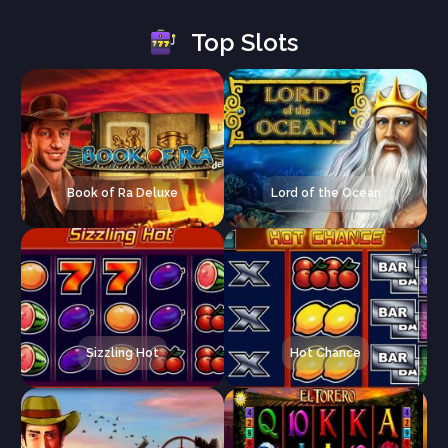
Top Slots
Book of Ra Deluxe
Lord of the Ocean
Sizzling Hot
Hot Chance