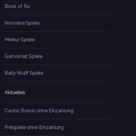
Book of Ra
Novoline Spiele
Merkur Spiele
Gamomat Spiele
Bally Wulff Spiele
Aktuelles
Casino Bonus ohne Einzahlung
Freispiele ohne Einzahlung