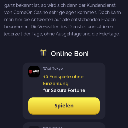
ganz bekannt ist, so wird sich dann der Kundendienst
von ComeOn Casino sehr gelegen kommen. Doch kann
man hier die Antworten auf alle entstehenden Fragen
bekommen. Die Verwalter des Dienstes konsultieren
jederzeit der Tage, ohne Ausgehtage und die Feiertage.
Online Boni
Wild Tokyo
10 Freispiele ohne
Einzahlung
für Sakura Fortune
Spielen