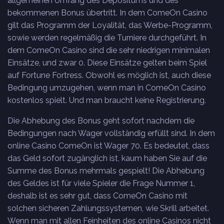
allgemeinen Umfang des Depositums und des
bekommenen Bonus übertritt. In dem ComeOn Casino
gilt das Programm der Loyalität, das Werbe-Programm,
sowie werden regelmäßig die Turniere durchgeführt. In
dem ComeOn Casino sind die sehr niedrigen minimalen
Einsätze, und zwar 0. Diese Einsätze gelten beim Spiel
auf Fortune Fortress. Obwohl es möglich ist, auch diese
Bedingung umzugehen, wenn man in ComeOn Casino
kostenlos spielt. Und man braucht keine Registrierung.
Die Abhebung des Bonus geht sofort nachdem die
Bedingungen nach Wager vollständig erfüllt sind. In dem
online Casino ComeOn ist Wager 70. Es bedeutet, dass
das Geld sofort zugänglich ist, kaum haben Sie auf die
Summe des Bonus mehrmals gespielt! Die Abhebung
des Geldes ist für viele Spieler die Frage Nummer 1,
deshalb ist es sehr gut, dass ComeOn Casino mit
solchen sicheren Zahlungssystemen, wie Skrill arbeitet.
Wenn man mit allen Feinheiten des online Casinos nicht