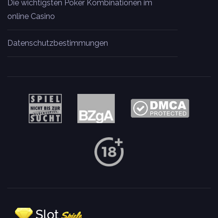
Die wichtigsten Poker Kombinationen im
online Casino
Datenschutzbestimmungen