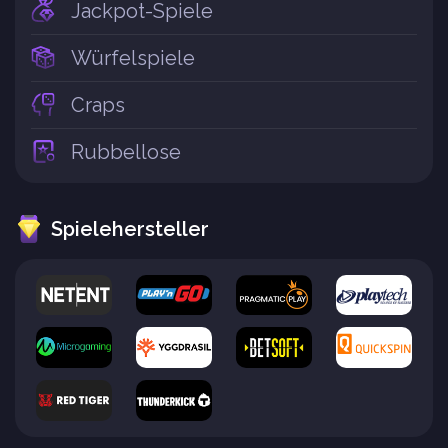
Jackpot-Spiele
Würfelspiele
Craps
Rubbellose
Spielehersteller