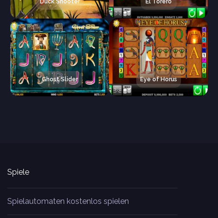
Duck Shooter
El Torero
Ghost Slider
Eye of Horus
Spiele
Spielautomaten kostenlos spielen