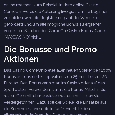
online machen, zum Beispiel, in dem online Casino
ComeOn, wo es die Abteilung live gibt. Um zu beginnen,
zu spielen, wird die Registrierung auf der Webseite
gefordert! Und um alle mögliche Bonus zu ergreifen,
vergessen Sie über den ComeOn Casino Bonus-Code
‚MAXCASINO‘ nicht.
Die Bonusse und Promo-
Aktionen
Das Casino ComeOn bietet allen neuen Spieler den 100%
Bonus auf das erste Depositum von 25 Euro bis zu 120
Euro an. Den Bonus kann man im Casino oder auf den
Sportwetten verwenden. Damit die Bonus-Mittel in die
realen Geldmittel überwiesen waren, muss man sie
wiedergewinnen. Dazu soll der Spieler die Einsätze auf
die Summe machen, die in fünfzehn Male den