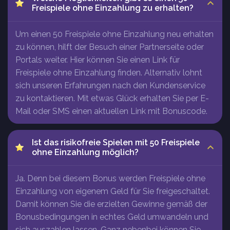
Freispiele ohne Einzahlung zu erhalten?
Um einen 50 Freispiele ohne Einzahlung neu erhalten
zu können, hilft der Besuch einer Partnerseite oder
Portals weiter. Hier können Sie einen Link für
Freispiele ohne Einzahlung finden. Alternativ lohnt
sich unseren Erfahrungen nach den Kundenservice
zu kontaktieren. Mit etwas Glück erhalten Sie per E-
Mail oder SMS einen aktuellen Link mit Bonuscode.
Ist das risikofreie Spielen mit 50 Freispiele
ohne Einzahlung möglich?
Ja. Denn bei diesem Bonus werden Freispiele ohne
Einzahlung von eigenem Geld für Sie freigeschaltet.
Damit können Sie die erzielten Gewinne gemäß der
Bonusbedingungen in echtes Geld umwandeln und
sich auszahlen lassen. Ganz nebenbei können Sie