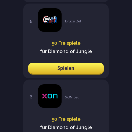
5
Bruce Bet
50 Freispiele
für Diamond of Jungle
Spielen
6
XON.bet
50 Freispiele
für Diamond of Jungle