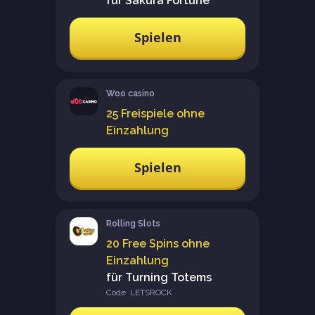
für Sakura Fortune
Spielen
Woo casino
25 Freispiele ohne
Einzahlung
Spielen
Rolling Slots
20 Free Spins ohne
Einzahlung
für Turning Totems
Code: LETSROCK