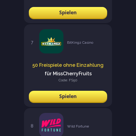
Spielen
7
BitKingz Casino
50 Freispiele ohne Einzahlung
für MissCherryFruits
Code: FS50
Spielen
8
Wild Fortune