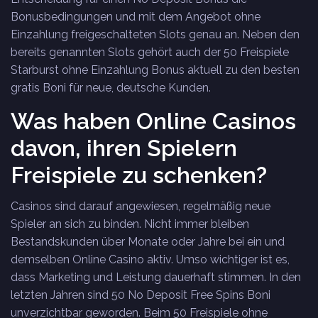
Bonusbedingungen und mit dem Angebot ohne
Einzahlung freigeschalteten Slots genau an. Neben den
bereits genannten Slots gehört auch der 50 Freispiele
Starburst ohne Einzahlung Bonus aktuell zu den besten
gratis Boni für neue, deutsche Kunden.
Was haben Online Casinos
davon, ihren Spielern
Freispiele zu schenken?
Casinos sind darauf angewiesen, regelmäßig neue
Spieler an sich zu binden. Nicht immer bleiben
Bestandskunden über Monate oder Jahre bei ein und
demselben Online Casino aktiv. Umso wichtiger ist es,
dass Marketing und Leistung dauerhaft stimmen. In den
letzten Jahren sind 50 No Deposit Free Spins Boni
unverzichtbar geworden. Beim 50 Freispiele ohne