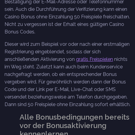
Bestätigung der E-Mail-Adresse oder Telefonnummer
sein. Auch die Durchführung der Verifizierung kann einen
Casino Bonus ohne Einzahlung 50 Freispiele freischalten.
Nicht zu vergessen ist der Erhalt eines gültigen Casino
Bonus Codes.
Dieser wird zum Beispiel vor oder nach einer erstmaligen
Registrierung eingeblendet, sodass der sich
anschließenden Aktivierung von
gratis Freispielen
nichts
im Weg steht. Zuletzt kann auch beim Kundenservice
nachgefragt werden, ob ein entsprechender Bonus
vergeben wird. Für gewöhnlich werden dann der Bonus
Code und der Link per E-Mail, Live-Chat oder SMS
versendet beziehungsweise am Telefon durchgegeben.
Dann sind 50 Freispiele ohne Einzahlung sofort erhältlich.
Alle Bonusbedingungen bereits
vor der Bonusaktivierung
kennenlernen