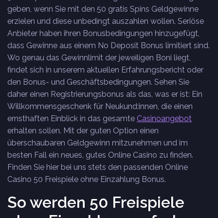
geben, wenn Sie mit den 50 gratis Spins Geldgewinne
erzielen und diese unbedingt auszahlen wollen. Seriöse
Anbieter haben ihren Bonusbedingungen hinzugefügt,
dass Gewinne aus einem No Deposit Bonus limitiert sind.
Wo genau das Gewinnlimit der jeweiligen Boni liegt,
findet sich in unserem aktuellen Erfahrungsbericht oder
den Bonus- und Geschäftsbedingungen. Sehen Sie
daher einen Registrierungsbonus als das, was er ist: Ein
Willkommensgeschenk für Neukund:innen, die einen
ernsthaften Einblick in das gesamte
Casinoangebot
erhalten sollen. Mit der guten Option einen
überschaubaren Geldgewinn mitzunehmen und im
besten Fall ein neues, gutes Online Casino zu finden.
Finden Sie hier bei uns stets den passenden Online
Casino 50 Freispiele ohne Einzahlung Bonus.
So werden 50 Freispiele