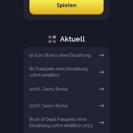
Spielen
Aktuell
50 Euro Bonus ohne Einzahlung
80 Freispiele ohne Einzahlung
sofort erhältlich
400% Casino Bonus
500% Casino Bonus
Book of Dead Freispiele ohne
Einzahlung sofort erhältlich 2023