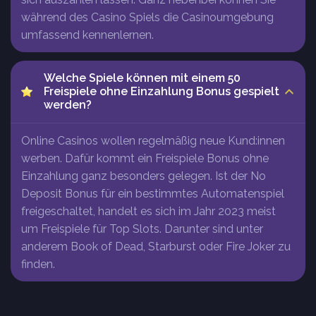
während des Casino Spiels die Casinoumgebung
umfassend kennenlernen.
Welche Spiele können mit einem 50
Freispiele ohne Einzahlung Bonus gespielt
werden?
Online Casinos wollen regelmäßig neue Kund:innen
werben. Dafür kommt ein Freispiele Bonus ohne
Einzahlung ganz besonders gelegen. Ist der No
Deposit Bonus für ein bestimmtes Automatenspiel
freigeschaltet, handelt es sich im Jahr 2023 meist
um Freispiele für Top Slots. Darunter sind unter
anderem Book of Dead, Starburst oder Fire Joker zu
finden.