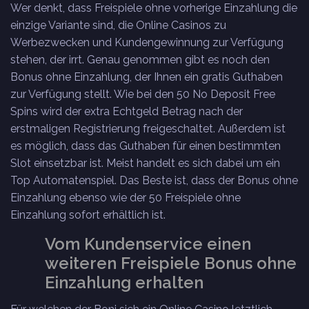
Wer denkt, dass Freispiele ohne vorherige Einzahlung die
einzige Variante sind, die Online Casinos zu
Werbezwecken und Kundengewinnung zur Verfügung
stehen, der irrt. Genau genommen gibt es noch den
Bonus ohne Einzahlung, der Ihnen ein gratis Guthaben
zur Verfügung stellt. Wie bei den 50 No Deposit Free
Spins wird der extra Echtgeld Betrag nach der
erstmaligen Registrierung freigeschaltet. Außerdem ist
es möglich, dass das Guthaben für einen bestimmten
Slot einsetzbar ist. Meist handelt es sich dabei um ein
Top Automatenspiel. Das Beste ist, dass der Bonus ohne
Einzahlung ebenso wie der 50 Freispiele ohne
Einzahlung sofort erhältlich ist.
Vom Kundenservice einen
weiteren Freispiele Bonus ohne
Einzahlung erhalten