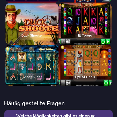
Duck Shooter
El Torero
Ghost Slider
Eye of Horus
Häufig gestellte Fragen
Welche Möglichkeiten gibt es einen 50