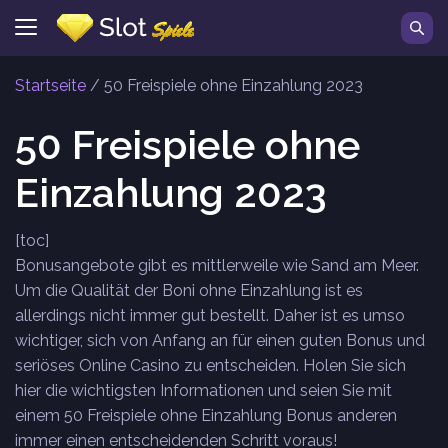
Startseite
/
50 Freispiele ohne Einzahlung 2023
50 Freispiele ohne
Einzahlung 2023
[toc]
Bonusangebote gibt es mittlerweile wie Sand am Meer.
Um die Qualität der Boni ohne Einzahlung ist es
allerdings nicht immer gut bestellt. Daher ist es umso
wichtiger, sich von Anfang an für einen guten Bonus und
seriöses Online Casino zu entscheiden. Holen Sie sich
hier die wichtigsten Informationen und seien Sie mit
einem 50 Freispiele ohne Einzahlung Bonus anderen
immer einen entscheidenden Schritt voraus!