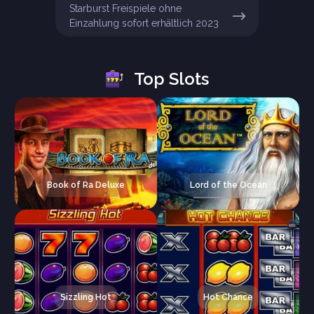
Starburst Freispiele ohne
Einzahlung sofort erhältlich 2023
Top Slots
Book of Ra Deluxe
Lord of the Ocean
Sizzling Hot
Hot Chance