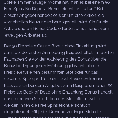
Spieler immer häufiger. Womit hat man es bei einem 50
Free Spins No Deposit Bonus eigentlich zu tun? Bei
diesem Angebot handelt es sich um eine Aktion, die
vornehmlich Neukunden bereitgestellt wird. Ob für die
Aktivierung ein Bonus Code erforderlich ist, hängt vom
jeweiligen Anbieter ab.
Der 50 Freispiele Casino Bonus ohne Einzahlung wird
dann bei der ersten Anmeldung freigeschaltet. Im besten
Fall haben Sie vor der Aktivierung des Bonus über die
Bonusbedingungen in Erfahrung gebracht, ob die
Freispiele für einen bestimmten Slot oder für das
gesamte Spieleportfolio eingesetzt werden können.
Falls es sich bei dem Angebot zum Beispiel um einen 50
Freispiele Book of Dead ohne Einzahlung Bonus handelt,
dann brauchen Sie lediglich den Slot öffnen. Schon
werden Ihnen die Free Spins leicht ersichtlich
eingeblendet. Mit jeder Drehung verringert sich die