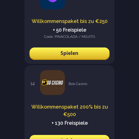
Willkommenspaket bis zu €250
+ 50 Freispiele
Code: PINACOLADA / MOJITO
Spielen
14
Bob Casino
Willkommenspaket 200% bis zu
€500
+ 130 Freispiele