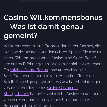
Casino Willkommensbonus
– Was ist damit genau
gemeint?
Willkommensboni sind Promoaktionen der Casinos, die
sich speziell an neue Kunden richten. Spielen Sie also mit
einem Willkommensbonus Casino, sind Sie im Begriff,
Ihre ersten Erfahrungen mit diesem Anbieter zu machen.
Ein
solcher Casino Bonus
kann unterschiedliche
Spezifikationen haben, die vom Marketing-Team der
Spielhalle festgelegt und in den Geschäftsbedingungen
verankert werden. Jedes
Online Casino mit
Startguthaben
hat unterschiedliche Ansichten darüber, in
welcher Form und unter welchen Umständen das
Bonusguthaben erteilt wird.