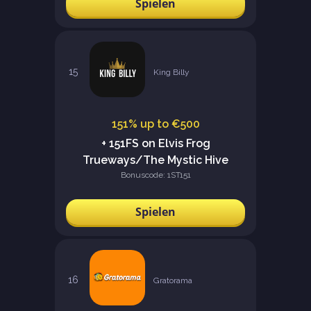
Spielen
15
King Billy
151% up to €500
+ 151FS on Elvis Frog
Trueways/The Mystic Hive
Bonuscode: 1ST151
Spielen
16
Gratorama