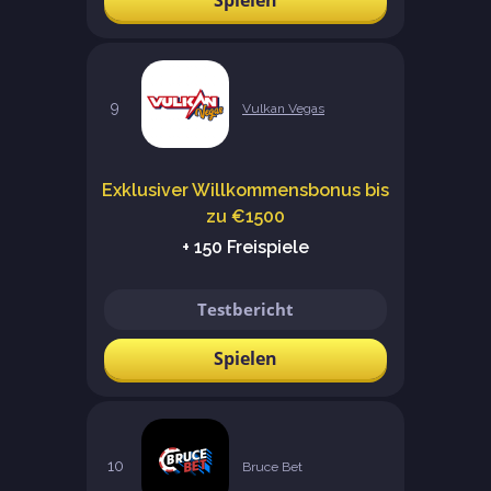
Spielen
9
Vulkan Vegas
Exklusiver Willkommensbonus bis
zu €1500
+ 150 Freispiele
Testbericht
Spielen
10
Bruce Bet