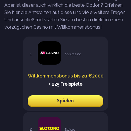
Aber ist dieser auch wirklich die beste Option? Erfahren
Sie hier die Antworten auf diese und viele weitere Fragen.
Und anschließend starten Sie am besten direkt in einem
vorzüglichen Casino mit Willkommensbonus!
1
NV Casino
Willkommensbonus bis zu €2000
+ 225 Freispiele
Spielen
2
Slotoro