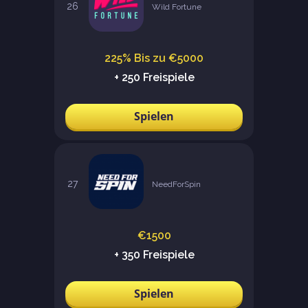
26
Wild Fortune
225% Bis zu €5000
+ 250 Freispiele
Spielen
27
NeedForSpin
€1500
+ 350 Freispiele
Spielen