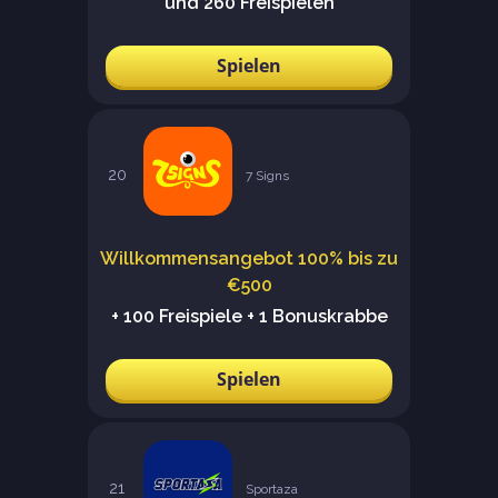
und 260 Freispielen
Spielen
20
7 Signs
Willkommensangebot 100% bis zu
€500
+ 100 Freispiele + 1 Bonuskrabbe
Spielen
21
Sportaza