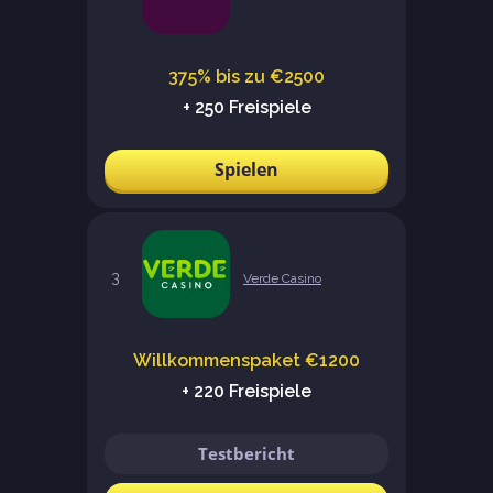
375% bis zu €2500
+ 250 Freispiele
Spielen
3
Verde Casino
Willkommenspaket €1200
+ 220 Freispiele
Testbericht