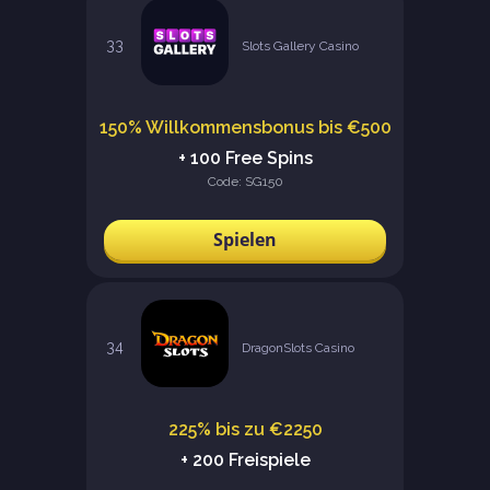
33
Slots Gallery Casino
150% Willkommensbonus bis €500
+ 100 Free Spins
Code: SG150
Spielen
34
DragonSlots Casino
225% bis zu €2250
+ 200 Freispiele