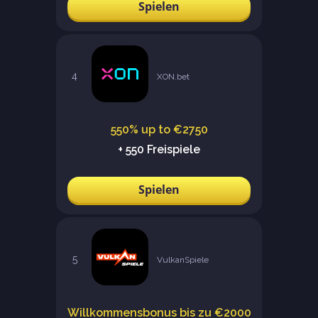
Spielen
4
XON.bet
550% up to €2750
+ 550 Freispiele
Spielen
5
VulkanSpiele
Willkommensbonus bis zu €2000