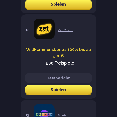
Spielen
12
Zet Casino
Willkommensbonus 100% bis zu
500€
+ 200 Freispiele
Testbericht
Spielen
13
Spinia