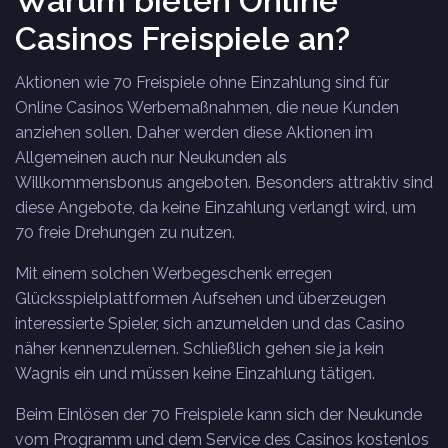
Warum bieten Online
Casinos Freispiele an?
Aktionen wie 70 Freispiele ohne Einzahlung sind für
Online Casinos Werbemaßnahmen, die neue Kunden
anziehen sollen. Daher werden diese Aktionen im
Allgemeinen auch nur Neukunden als
Willkommensbonus angeboten. Besonders attraktiv sind
diese Angebote, da keine Einzahlung verlangt wird, um
70 freie Drehungen zu nutzen.
Mit einem solchen Werbegeschenk erregen
Glücksspielplattformen Aufsehen und überzeugen
interessierte Spieler, sich anzumelden und das Casino
näher kennenzulernen. Schließlich gehen sie ja kein
Wagnis ein und müssen keine Einzahlung tätigen.
Beim Einlösen der 70 Freispiele kann sich der Neukunde
vom Programm und dem Service des Casinos kostenlos