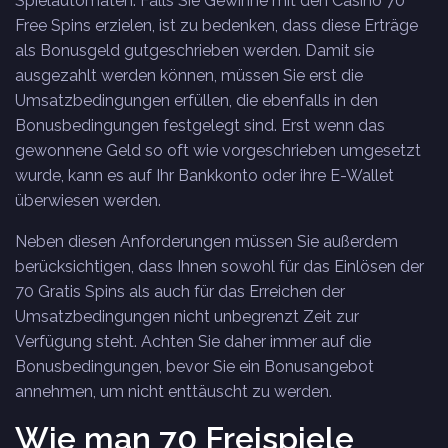
Spielautomaten. Falls Sie Gewinne mit den Casino 70
Free Spins erzielen, ist zu bedenken, dass diese Erträge
als Bonusgeld gutgeschrieben werden. Damit sie
ausgezahlt werden können, müssen Sie erst die
Umsatzbedingungen erfüllen, die ebenfalls in den
Bonusbedingungen festgelegt sind. Erst wenn das
gewonnene Geld so oft wie vorgeschrieben umgesetzt
wurde, kann es auf Ihr Bankkonto oder ihre E-Wallet
überwiesen werden.
Neben diesen Anforderungen müssen Sie außerdem
berücksichtigen, dass Ihnen sowohl für das Einlösen der
70 Gratis Spins als auch für das Erreichen der
Umsatzbedingungen nicht unbegrenzt Zeit zur
Verfügung steht. Achten Sie daher immer auf die
Bonusbedingungen, bevor Sie ein Bonusangebot
annehmen, um nicht enttäuscht zu werden.
Wie man 70 Freispiele