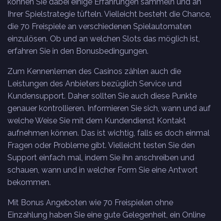
können Sie dabei einige Erfahrungen sammeln und an
Ihrer Spielstrategie tüfteln. Vielleicht besteht die Chance,
die 70 Freispiele an verschiedenen Spielautomaten
einzulösen. Ob und an welchen Slots das möglich ist,
erfahren Sie in den Bonusbedingungen.
Zum Kennenlernen des Casinos zählen auch die
Leistungen des Anbieters bezüglich Service und
Kundensupport. Daher sollten Sie auch diese Punkte
genauer kontrollieren. Informieren Sie sich, wann und auf
welche Weise Sie mit dem Kundendienst Kontakt
aufnehmen können. Das ist wichtig, falls es doch einmal
Fragen oder Probleme gibt. Vielleicht testen Sie den
Support einfach mal, indem Sie ihn anschreiben und
schauen, wann und in welcher Form Sie eine Antwort
bekommen.
Mit Bonus Angeboten wie 70 Freispielen ohne
Einzahlung haben Sie eine gute Gelegenheit, ein Online