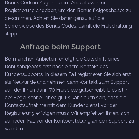
Bonus Code in Zuge oder im Anschluss Ihrer
Registrierung angeben, um den Bonus freigeschaltet zu
bekommen. Achten Sie daher genau auf die
Schreibweise des Bonus Codes, damit die Freischaltung
klappt.
Anfrage beim Support
Bei manchen Anbietern erfolgt die Gutschrift eines
Bonusangebots erst nach einem Kontakt des
Kundensupports. In diesem Fall registrieren Sie sich erst
als Neukunde und nehmen dann Kontakt zum Support
auf, der Ihnen dann 70 Freispiele gutschreibt. Dies ist in
der Regel schnell erledigt. Es kann auch sein, dass die
Kontaktaufnahme mit dem Kundendienst vor der
Registrierung erfolgen muss. Wir empfehlen Ihnen, sich
auf jeden Fall vor der Kontoerstellung an den Support zu
wenden.