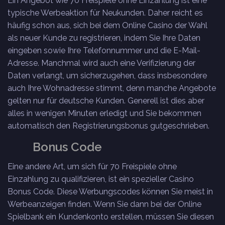
Ein Angebot wie 70 Freispiele ohne Einzahlung ist eine
typische Werbeaktion für Neukunden. Daher reicht es
häufig schon aus, sich bei dem Online Casino der Wahl
als neuer Kunde zu registrieren, indem Sie Ihre Daten
eingeben sowie Ihre Telefonnummer und die E-Mail-
Adresse. Manchmal wird auch eine Verifizierung der
Daten verlangt, um sicherzugehen, dass insbesondere
auch Ihre Wohnadresse stimmt, denn manche Angebote
gelten nur für deutsche Kunden. Generell ist dies aber
alles in wenigen Minuten erledigt und Sie bekommen
automatisch den Registrierungsbonus gutgeschrieben.
Bonus Code
Eine andere Art, um sich für 70 Freispiele ohne
Einzahlung zu qualifizieren, ist ein spezieller Casino
Bonus Code. Diese Werbungscodes können Sie meist in
Werbeanzeigen finden. Wenn Sie dann bei der Online
Spielbank ein Kundenkonto erstellen, müssen Sie diesen