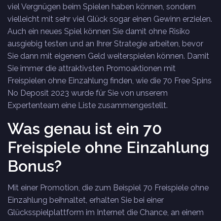
viel Vergnügen beim Spielen haben können, sondern
vielleicht mit sehr viel Glück sogar einen Gewinn erzielen.
Auch ein neues Spiel können Sie damit ohne Risiko
ausgiebig testen und an Ihrer Strategie arbeiten, bevor
Sie dann mit eigenem Geld weiterspielen können. Damit
Sie immer die attraktivsten Promoaktionen mit
Freispielen ohne Einzahlung finden, wie die 70 Free Spins
No Deposit 2023 wurde für Sie von unserem
Expertenteam eine Liste zusammengestellt.
Was genau ist ein 70
Freispiele ohne Einzahlung
Bonus?
Mit einer Promotion, die zum Beispiel 70 Freispiele ohne
Einzahlung beihnaltet, erhalten Sie bei einer
Glücksspielplattform im Internet die Chance, an einem