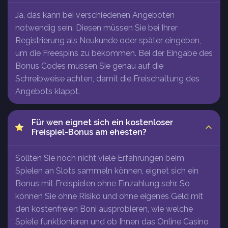
Ja, das kann bei verschiedenen Angeboten
notwendig sein. Diesen müssen Sie bei Ihrer
Registrierung als Neukunde oder später eingeben,
um die Freespins zu bekommen. Bei der Eingabe des
Bonus Codes müssen Sie genau auf die
Schreibweise achten, damit die Freischaltung des
Angebots klappt.
Für wen eignet sich ein kostenloser
Freispiel-Bonus am ehesten?
Sollten Sie noch nicht viele Erfahrungen beim
Spielen an Slots sammeln können, eignet sich ein
Bonus mit Freispielen ohne Einzahlung sehr. So
können Sie ohne Risiko und ohne eigenes Geld mit
den kostenfreien Boni ausprobieren, wie welche
Spiele funktionieren und ob Ihnen das Online Casino