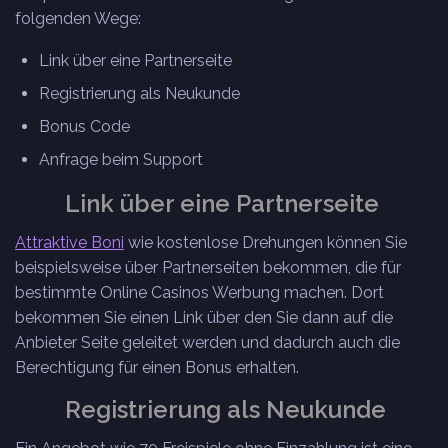
folgenden Wege:
Link über eine Partnerseite
Registrierung als Neukunde
Bonus Code
Anfrage beim Support
Link über eine Partnerseite
Attraktive Boni
wie kostenlose Drehungen können Sie
beispielsweise über Partnerseiten bekommen, die für
bestimmte Online Casinos Werbung machen. Dort
bekommen Sie einen Link über den Sie dann auf die
Anbieter Seite geleitet werden und dadurch auch die
Berechtigung für einen Bonus erhalten.
Registrierung als Neukunde