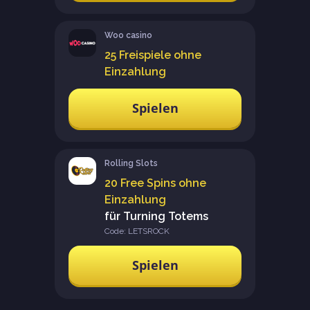
Woo casino
25 Freispiele ohne
Einzahlung
Spielen
Rolling Slots
20 Free Spins ohne
Einzahlung
für Turning Totems
Code: LETSROCK
Spielen