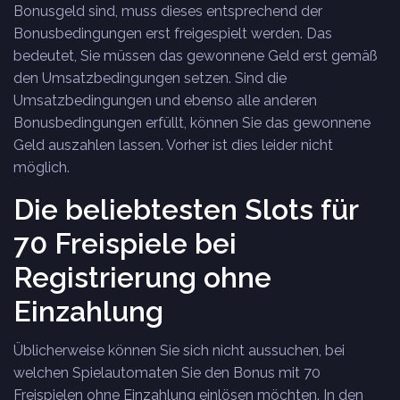
Bonusgeld sind, muss dieses entsprechend der
Bonusbedingungen erst freigespielt werden. Das
bedeutet, Sie müssen das gewonnene Geld erst gemäß
den Umsatzbedingungen setzen. Sind die
Umsatzbedingungen und ebenso alle anderen
Bonusbedingungen erfüllt, können Sie das gewonnene
Geld auszahlen lassen. Vorher ist dies leider nicht
möglich.
Die beliebtesten Slots für
70 Freispiele bei
Registrierung ohne
Einzahlung
Üblicherweise können Sie sich nicht aussuchen, bei
welchen Spielautomaten Sie den Bonus mit 70
Freispielen ohne Einzahlung einlösen möchten. In den