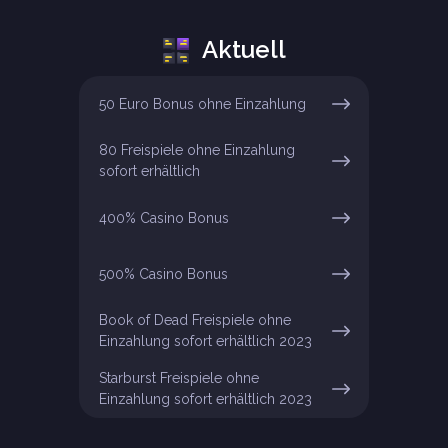
Aktuell
50 Euro Bonus ohne Einzahlung
80 Freispiele ohne Einzahlung
sofort erhältlich
400% Casino Bonus
500% Casino Bonus
Book of Dead Freispiele ohne
Einzahlung sofort erhältlich 2023
Starburst Freispiele ohne
Einzahlung sofort erhältlich 2023