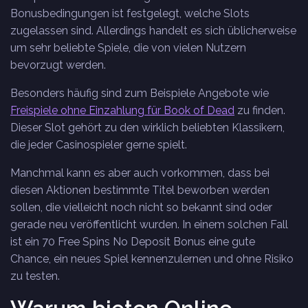
Bonusbedingungen ist festgelegt, welche Slots
zugelassen sind. Allerdings handelt es sich üblicherweise
um sehr beliebte Spiele, die von vielen Nutzern
bevorzugt werden.
Besonders häufig sind zum Beispiele Angebote wie
Freispiele ohne Einzahlung für Book of Dead
zu finden.
Dieser Slot gehört zu den wirklich beliebten Klassikern,
die jeder Casinospieler gerne spielt.
Manchmal kann es aber auch vorkommen, dass bei
diesen Aktionen bestimmte Titel beworben werden
sollen, die vielleicht noch nicht so bekannt sind oder
gerade neu veröffentlicht wurden. In einem solchen Fall
ist ein 70 Free Spins No Deposit Bonus eine gute
Chance, ein neues Spiel kennenzulernen und ohne Risiko
zu testen.