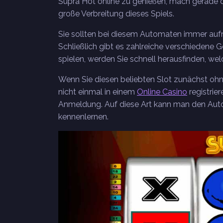
Supra Hot online zu genießen, mach gerade d
große Verbreitung dieses Spiels.
Sie sollten bei diesem Automaten immer au
Schließlich gibt es zahlreiche verschiedene
spielen, werden Sie schnell herausfinden, w
Wenn Sie diesen beliebten Slot zunächst ohne
nicht einmal in einem
Online Casino
registrie
Anmeldung. Auf diese Art kann man den Auto
kennenlernen.