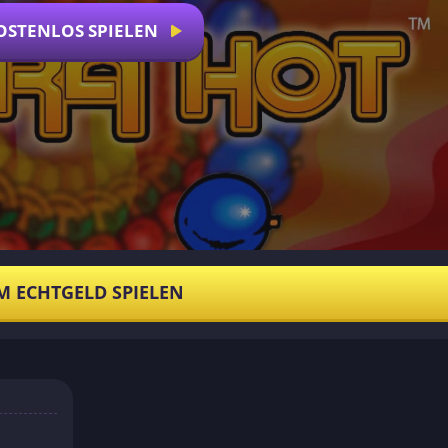
OSTENLOS SPIELEN
M ECHTGELD SPIELEN