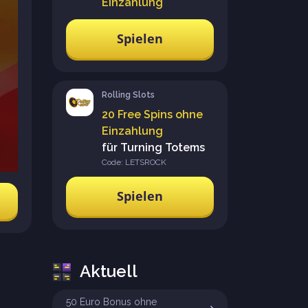
Einzahlung
Spielen
Rolling Slots
20 Free Spins ohne
Einzahlung
für Turning Totems
Code: LETSROCK
Spielen
Aktuell
50 Euro Bonus ohne