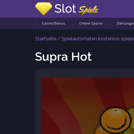
Casino Bonus
Online Casino
Zahlungs
Startseite
/
Spielautomaten kostenlos spiel
Supra Hot