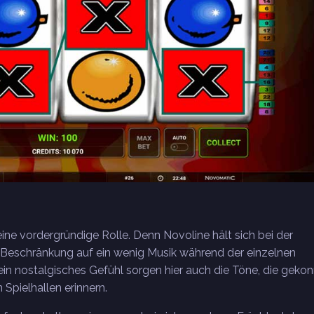
keine vordergründige Rolle. Denn Novoline hält sich bei der
 Beschränkung auf ein wenig Musik während der einzelnen
ein nostalgisches Gefühl sorgen hier auch die Töne, die gekon
Spielhallen erinnern.