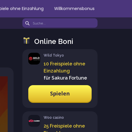
spiele ohne Einzahlung
Willkommensbonus
Online Boni
Wild Tokyo
10 Freispiele ohne
Einzahlung
für Sakura Fortune
Spielen
Woo casino
25 Freispiele ohne