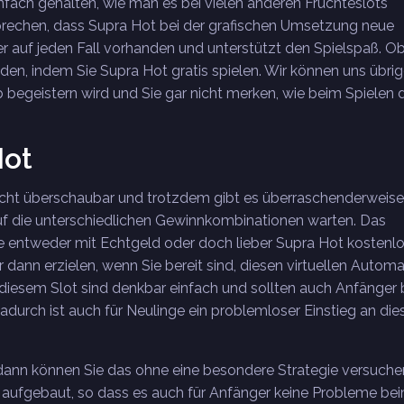
infach gehalten, wie man es bei vielen anderen Früchteslots
sprechen, dass Supra Hot bei der grafischen Umsetzung neue
er auf jeden Fall vorhanden und unterstützt den Spielspaß. O
nden, indem Sie Supra Hot gratis spielen. Wir können uns übri
eb begeistern wird und Sie gar nicht merken, wie beim Spielen 
Hot
 recht überschaubar und trotzdem gibt es überraschenderweise
auf die unterschiedlichen Gewinnkombinationen warten. Das
Sie entweder mit Echtgeld oder doch lieber Supra Hot kostenl
 dann erzielen, wenn Sie bereit sind, diesen virtuellen Autom
i diesem Slot sind denkbar einfach und sollten auch Anfänger
Dadurch ist auch für Neulinge ein problemloser Einstieg an di
dann können Sie das ohne eine besondere Strategie versuche
ich aufgebaut, so dass es auch für Anfänger keine Probleme be