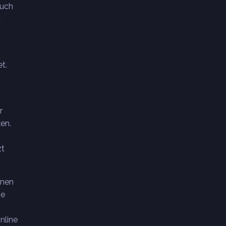
auch
t
t.
r
en.
zt
onen
de
nline