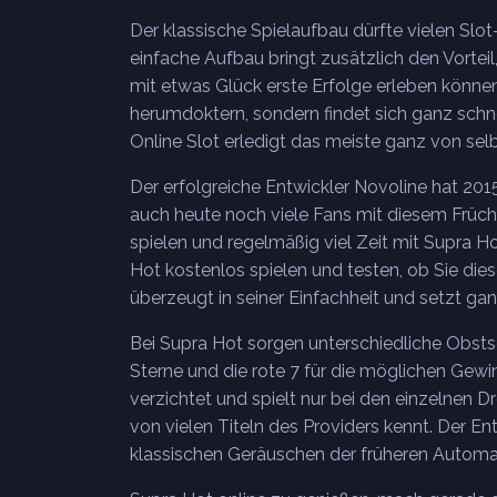
Der klassische Spielaufbau dürfte vielen Sl
einfache Aufbau bringt zusätzlich den Vortei
mit etwas Glück erste Erfolge erleben könne
herumdoktern, sondern findet sich ganz schnel
Online Slot erledigt das meiste ganz von sel
Der erfolgreiche Entwickler Novoline hat 2015
auch heute noch viele Fans mit diesem Früchte
spielen und regelmäßig viel Zeit mit Supra H
Hot kostenlos spielen und testen, ob Sie dies
überzeugt in seiner Einfachheit und setzt gan
Bei Supra Hot sorgen unterschiedliche Obst
Sterne und die rote 7 für die möglichen Gewi
verzichtet und spielt nur bei den einzelnen
von vielen Titeln des Providers kennt. Der E
klassischen Geräuschen der früheren Automat