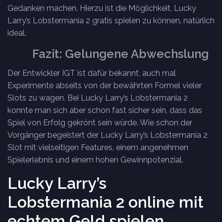
Gedanken machen. Hierzu ist die Möglichkeit, Lucky
Larry’s Lobstermania 2 gratis spielen zu können, natürlich
ideal.
Fazit: Gelungene Abwechslung
Der Entwickler IGT ist dafür bekannt, auch mal
Experimente abseits von der bewährten Formel vieler
Slots zu wagen. Bei Lucky Larry’s Lobstermania 2
konnte man sich aber schon fast sicher sein, dass das
Spiel von Erfolg gekrönt sein würde. Wie schon der
Vorgänger begeistert der Lucky Larry’s Lobstermania 2
Slot mit vielseitigen Features, einem angenehmen
Spielerlebnis und einem hohen Gewinnpotenzial.
Lucky Larry’s
Lobstermania 2 online mit
echtem Geld spielen