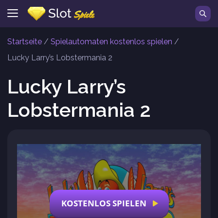
Startseite
/
Spielautomaten kostenlos spielen
/
Lucky Larry’s Lobstermania 2
Lucky Larry’s
Lobstermania 2
KOSTENLOS SPIELEN