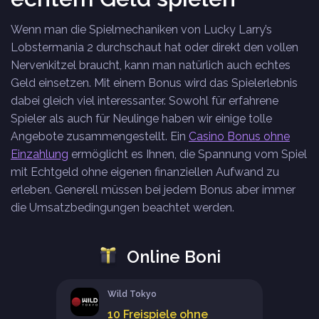
Wenn man die Spielmechaniken von Lucky Larry’s
Lobstermania 2 durchschaut hat oder direkt den vollen
Nervenkitzel braucht, kann man natürlich auch echtes
Geld einsetzen. Mit einem Bonus wird das Spielerlebnis
dabei gleich viel interessanter. Sowohl für erfahrene
Spieler als auch für Neulinge haben wir einige tolle
Angebote zusammengestellt. Ein
Casino Bonus ohne
Einzahlung
ermöglicht es Ihnen, die Spannung vom Spiel
mit Echtgeld ohne eigenen finanziellen Aufwand zu
erleben. Generell müssen bei jedem Bonus aber immer
die Umsatzbedingungen beachtet werden.
Online Boni
Wild Tokyo
10 Freispiele ohne