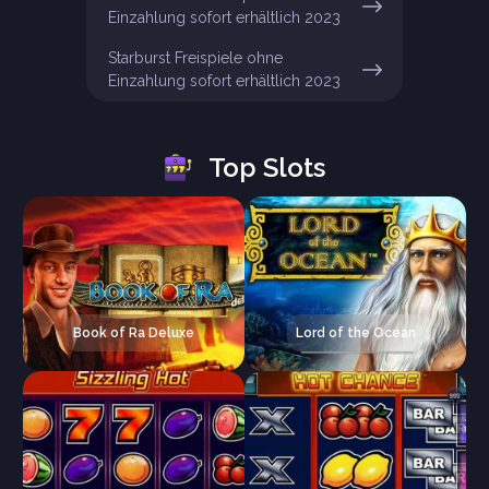
Einzahlung sofort erhältlich 2023
Starburst Freispiele ohne
Einzahlung sofort erhältlich 2023
Top Slots
Book of Ra Deluxe
Lord of the Ocean