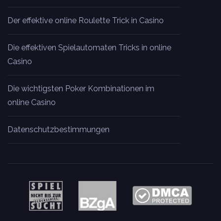
Der effektive online Roulette Trick in Casino
Die effektiven Spielautomaten Tricks in online
Casino
Die wichtigsten Poker Kombinationen im
online Casino
Datenschutzbestimmungen